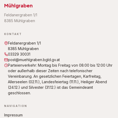
Mühlgraben
Dieser Inhalt wird von
Vimeo
bereitgestellt. Um ihn
anzuzeigen, müssen Drittanbieter-Dienste aktiviert
werden.
Feldanergraben 1/1
8385 Mühlgraben
Inhalt aktivieren
Datenschutz
KONTAKT
Feldanergraben 1/1
8385 Mühlgraben
03329 30031
post@muehlgraben.bgld.gv.at
Parteienverkehr: Montag bis Freitag von 08:00 bis 12:00 Uhr
oder außerhalb dieser Zeiten nach telefonischer
Vereinbarung. An gesetzlichen Feiertagen, Karfreitag,
Allerseelen (02.11.), Landesfeiertag (11.11.), Heiliger Abend
(24.12.) und Silvester (31.12.) ist das Gemeindeamt
geschlossen.
NAVIGATION
Impressum